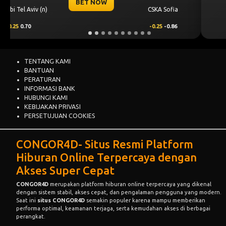
BET NOW
PAOK
Anderlecht
0.75
0.93
-0.75
0.91
TENTANG KAMI
BANTUAN
PERATURAN
INFORMASI BANK
HUBUNGI KAMI
KEBIJAKAN PRIVASI
PERSETUJUAN COOKIES
CONGOR4D
- Situs Resmi Platform
Hiburan Online Terpercaya dengan
Akses Super Cepat
CONGOR4D
merupakan platform hiburan online terpercaya yang dikenal
dengan sistem stabil, akses cepat, dan pengalaman pengguna yang modern.
Saat ini
situs CONGOR4D
semakin populer karena mampu memberikan
performa optimal, keamanan terjaga, serta kemudahan akses di berbagai
perangkat.