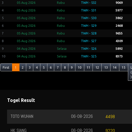
3
05 Aug 2026
Rabu
TWH - 532
9069
4
05 Aug 2026
Rabu
TWH - 531
5977
5
05 Aug 2026
Rabu
TWH - 530
3862
6
05 Aug 2026
Rabu
TWH - 529
2468
7
05 Aug 2026
Rabu
TWH - 528
9655
8
05 Aug 2026
Rabu
TWH - 527
4309
9
04 Aug 2026
Selasa
TWH - 526
5892
10
04 Aug 2026
Selasa
TWH - 525
8373
First
1
2
3
4
5
6
7
8
9
10
11
12
13
14
15
(
)
Togel Result
TOTO WUHAN
06-08-2026
4498
HK SIANG
06-08-2026
9220