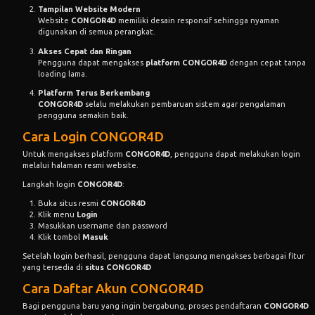
Tampilan Website Modern
Website
CONGOR4D
memiliki desain responsif sehingga nyaman
digunakan di semua perangkat.
Akses Cepat dan Ringan
Pengguna dapat mengakses
platform CONGOR4D
dengan cepat tanpa
loading lama.
Platform Terus Berkembang
CONGOR4D
selalu melakukan pembaruan sistem agar pengalaman
pengguna semakin baik.
Cara Login CONGOR4D
Untuk mengakses platform
CONGOR4D
, pengguna dapat melakukan login
melalui halaman resmi website.
Langkah login
CONGOR4D
:
Buka situs resmi
CONGOR4D
Klik menu
Login
Masukkan username dan password
Klik tombol
Masuk
Setelah login berhasil, pengguna dapat langsung mengakses berbagai fitur
yang tersedia di
situs CONGOR4D
Cara Daftar Akun CONGOR4D
Bagi pengguna baru yang ingin bergabung, proses pendaftaran
CONGOR4D