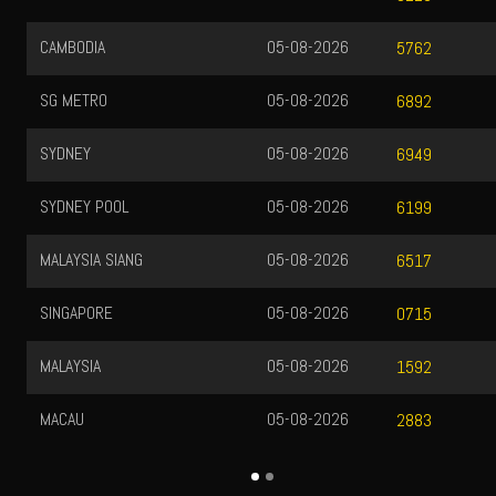
CAMBODIA
05-08-2026
5762
SG METRO
05-08-2026
6892
SYDNEY
05-08-2026
6949
SYDNEY POOL
05-08-2026
6199
MALAYSIA SIANG
05-08-2026
6517
SINGAPORE
05-08-2026
0715
MALAYSIA
05-08-2026
1592
MACAU
05-08-2026
2883