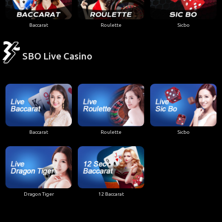
Baccarat
Roulette
Sicbo
SBO Live Casino
Baccarat
Roulette
Sicbo
Dragon Tiger
12 Baccarat