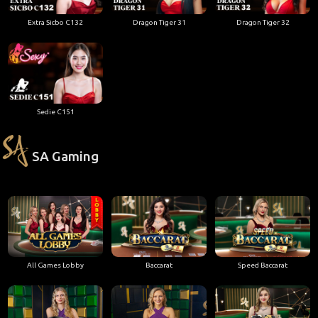
Extra Sicbo C132
Dragon Tiger 31
Dragon Tiger 32
Sedie C151
SA Gaming
All Games Lobby
Baccarat
Speed Baccarat