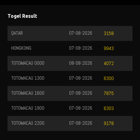
Togel Result
QATAR
07-08-2026
3158
HONGKONG
07-08-2026
9943
TOTOMACAU 0000
08-08-2026
4072
TOTOMACAU 1300
07-08-2026
6300
TOTOMACAU 1600
07-08-2026
7875
TOTOMACAU 1900
07-08-2026
6303
TOTOMACAU 2200
07-08-2026
9178