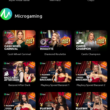
Super Andar Bahar
Teen Patti
Craps
Microgaming
Cash Wheel Carnival
Diamond Roulette
Cards Champion
Baccarat After Dark
Playboy Speed Baccarat 1
Playboy Speed Baccarat 2