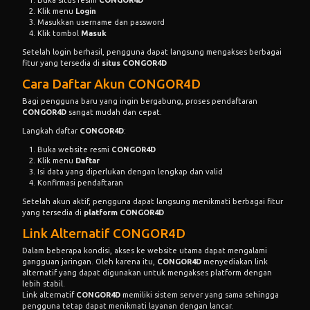
Klik menu
Login
Masukkan username dan password
Klik tombol
Masuk
Setelah login berhasil, pengguna dapat langsung mengakses berbagai
fitur yang tersedia di
situs CONGOR4D
Cara Daftar Akun CONGOR4D
Bagi pengguna baru yang ingin bergabung, proses pendaftaran
CONGOR4D
sangat mudah dan cepat.
Langkah daftar
CONGOR4D
:
Buka website resmi
CONGOR4D
Klik menu
Daftar
Isi data yang diperlukan dengan lengkap dan valid
Konfirmasi pendaftaran
Setelah akun aktif, pengguna dapat langsung menikmati berbagai fitur
yang tersedia di
platform CONGOR4D
Link Alternatif CONGOR4D
Dalam beberapa kondisi, akses ke website utama dapat mengalami
gangguan jaringan. Oleh karena itu,
CONGOR4D
menyediakan link
alternatif yang dapat digunakan untuk mengakses platform dengan
lebih stabil.
Link alternatif
CONGOR4D
memiliki sistem server yang sama sehingga
pengguna tetap dapat menikmati layanan dengan lancar.