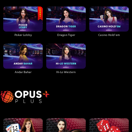
Poker Lobby
Dragon Tiger
Casino Hold'em
Andar Bahar
Hi-Lo Western