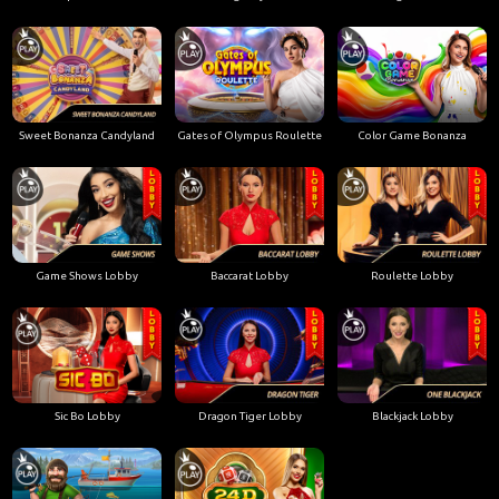
Sweet Bonanza Candyland
Gates of Olympus Roulette
Color Game Bonanza
Game Shows Lobby
Baccarat Lobby
Roulette Lobby
Sic Bo Lobby
Dragon Tiger Lobby
Blackjack Lobby