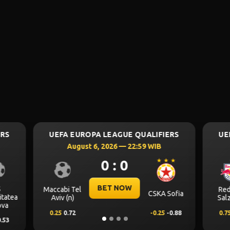
5/8/2026
6/8/2026
6/8/2026
5/8/2026
5/8/2026
ERS
UEFA EUROPA LEAGUE QUALIFIERS
UE
August 7, 2026 — 00:45 WIB
0 : 0
BET NOW
Linc
rs FC
PAOK
Anderlecht
Imp
0.66
0.5
0.66
-0.5
-0.82
-0.