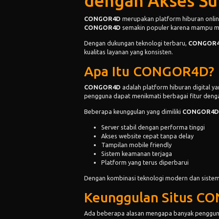
CONGOR4D
merupakan platform hiburan online
CONGOR4D
semakin populer karena mampu me
Dengan dukungan teknologi terbaru,
CONGOR
kualitas layanan yang konsisten.
Apa Itu CONGOR4D?
CONGOR4D
adalah platform hiburan digital 
pengguna dapat menikmati berbagai fitur denga
Beberapa keunggulan yang dimiliki
CONGOR4D
Server stabil dengan performa tinggi
Akses website cepat tanpa delay
Tampilan mobile friendly
Sistem keamanan terjaga
Platform yang terus diperbarui
Dengan kombinasi teknologi modern dan sistem
Keunggulan Situs 
Ada beberapa alasan mengapa banyak penggun