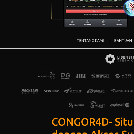
TENTANG KAMI
|
BANTUAN
CONGOR4D
- Sit
dengan Akses Su