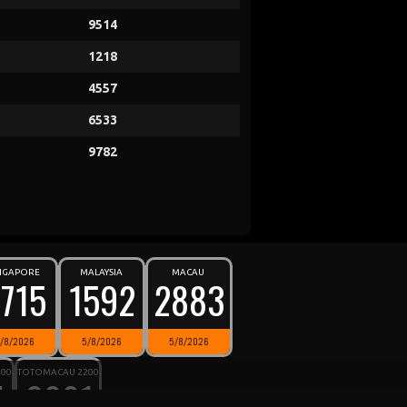
9514
1218
4557
6533
9782
NGAPORE
MALAYSIA
MACAU
715
1592
2883
/8/2026
5/8/2026
5/8/2026
900
TOTOMACAU 2200
1
0991