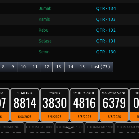
Jumat
QTR - 134
Kamis
QTR - 133
Rabu
QTR - 132
Selasa
QTR - 131
Senin
QTR - 130
8
9
10
11
12
13
14
15
Last ( 73 )
IA
SG METRO
SYDNEY
SYDNEY POOL
MALAYSIA SIANG
SI
07
8814
3830
4816
6379
0
26
6/8/2026
6/8/2026
6/8/2026
6/8/2026
5
HONGKONG
TOTOMACAU 0000
TOTOMACAU 1300
TOTOMACAU 1600
TOTOMACAU 1
4245
2153
9894
2900
940