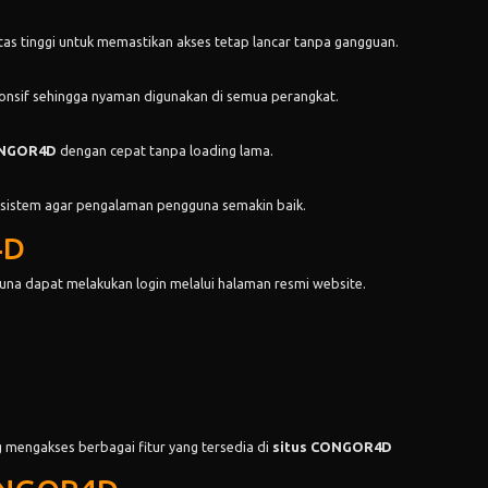
as tinggi untuk memastikan akses tetap lancar tanpa gangguan.
onsif sehingga nyaman digunakan di semua perangkat.
ONGOR4D
dengan cepat tanpa loading lama.
sistem agar pengalaman pengguna semakin baik.
4D
una dapat melakukan login melalui halaman resmi website.
g mengakses berbagai fitur yang tersedia di
situs CONGOR4D
CONGOR4D