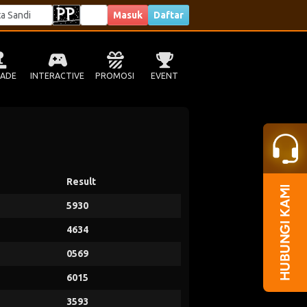
Masuk
Daftar
ADE
INTERACTIVE
PROMOSI
EVENT
Result
5930
4634
0569
6015
3593