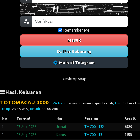
Remember Me
Masuk
Daftar Sekarang
Main di Telegram
Desktop
Wap
Hasil Keluaran
TOTOMACAU 0000
Website:
www.totomacaupools.club
, Hari:
Setiap Har
Tutup:
23.45 WIB
, Result:
00.00 WIB
No
Tanggal
Hari
Pasaran
Result
1
07 Aug 2026
Jumat
TMC00 - 132
6529
2
06 Aug 2026
Kamis
TMC00 - 131
2153