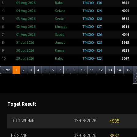
3
05 Aug 2026
Rabu
TMC00 - 130
9554
4
04 Aug 2026
Selasa
TMC00 - 129
4094
5
03 Aug 2026
Senin
TMC00 - 128
9564
6
02 Aug 2026
Minggu
TMC00 - 127
0711
7
01 Aug 2026
Sabtu
TMC00 - 126
4046
8
31 Jul 2026
Jumat
TMC00 - 125
5915
9
30 Jul 2026
Kamis
TMC00 - 124
6221
10
29 Jul 2026
Rabu
TMC00 - 123
3097
First
1
2
3
4
5
6
7
8
9
10
11
12
13
14
15
(
)
Togel Result
TOTO WUHAN
07-08-2026
4935
HK SIANG
07-08-2026
8867