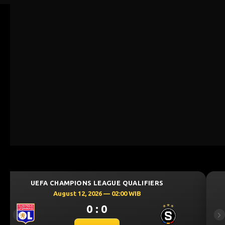
UEFA CHAMPIONS LEAGUE QUALIFIERS
August 12, 2026 — 01:30 WIB
0 : 0
Previous
Ne